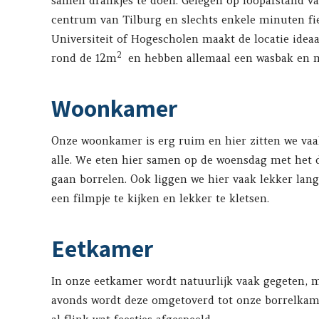
samen drankjes te doen. Gelegen op loopafstand van
centrum van Tilburg en slechts enkele minuten fi
Universiteit of Hogescholen maakt de locatie ideaa
2
rond de 12m
en hebben allemaal een wasbak en m
Woonkamer
Onze woonkamer is erg ruim en hier zitten we va
alle. We eten hier samen op de woensdag met het 
gaan borrelen. Ook liggen we hier vaak lekker la
een filmpje te kijken en lekker te kletsen.
Eetkamer
In onze eetkamer wordt natuurlijk vaak gegeten, m
avonds wordt deze omgetoverd tot onze borrelkame