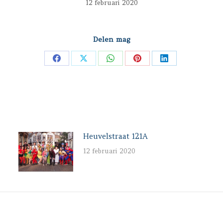
12 februari 2020
Delen mag
Deel
Deel
Deel
Deel
Deel
op
op
op
op
op
Facebook
X
WhatsApp
Pinterest
LinkedIn
Heuvelstraat 121A
12 februari 2020