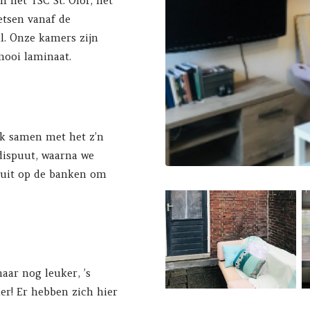
 het TSC St. Olof, het
etsen vanaf de
l. Onze kamers zijn
ooi laminaat.
ak samen met het z’n
dispuut, waarna we
nguit op de banken om
aar nog leuker, ’s
r! Er hebben zich hier