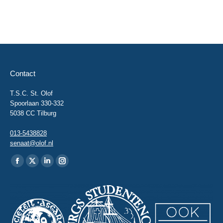
Contact
T.S.C. St. Olof
Spoorlaan 330-332
5038 CC Tilburg
013-5438828
senaat@olof.nl
Vind ons op:
Facebook
X
Linkedin
Instagram
page
page
page
page
opens
opens
opens
opens
in
in
in
in
new
new
new
new