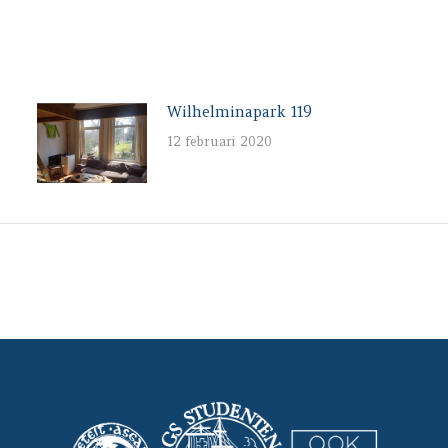
Facebook
X
WhatsApp
Pinterest
LinkedIn
Wilhelminapark 119
12 februari 2020