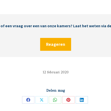
 of een vraag over een van onze kamers? Laat het weten via d
Reageren
12 februari 2020
Delen mag
Deel
Deel
Deel
Deel
Deel
op
op
op
op
op