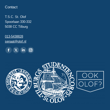
Contact
T.S.C. St. Olof
Spoorlaan 330-332
5038 CC Tilburg
013-5438828
senaat@olof.nl
Vind ons op:
Facebook
X
Linkedin
Instagram
page
page
page
page
opens
opens
opens
opens
in
in
in
in
new
new
new
new
window
window
window
window