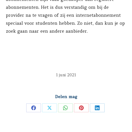
abonnementen. Het is dus verstandig om bij de
provider na te vragen of zij een internetabonnement
speciaal voor studenten hebben. Zo niet, dan kun je op
zoek gaan naar een andere aanbieder.
1 juni 2021
Delen mag
Deel
Deel
Deel
Deel
Deel
op
op
op
op
op
Facebook
X
WhatsApp
Pinterest
LinkedIn