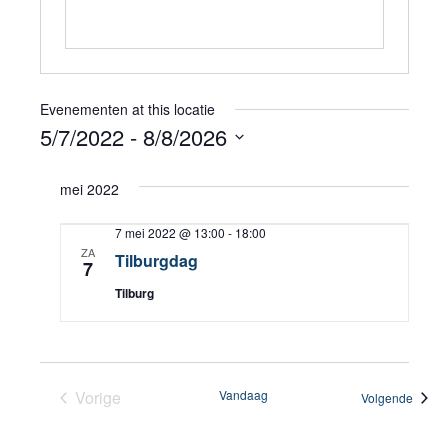
Evenementen at this locatie
5/7/2022
 - 
8/8/2026
Selecteer
mei 2022
een
datum.
7 mei 2022 @ 13:00
-
18:00
ZA
Tilburgdag
7
Tilburg
Vorige
Vandaag
Evene
Volgende
Evenementen