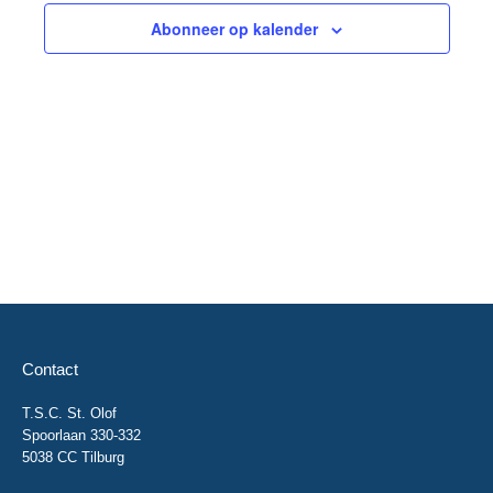
Abonneer op kalender
Contact
T.S.C. St. Olof
Spoorlaan 330-332
5038 CC Tilburg