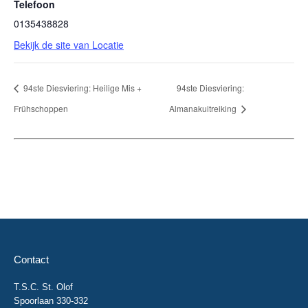
Telefoon
0135438828
Bekijk de site van Locatie
94ste Diesviering: Heilige Mis +
94ste Diesviering:
Frühschoppen
Almanakuitreiking
Contact
T.S.C. St. Olof
Spoorlaan 330-332