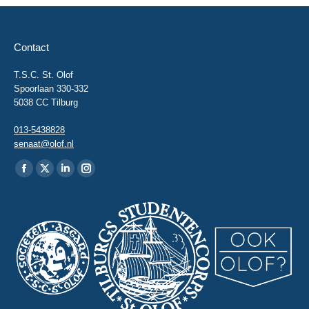
Contact
T.S.C. St. Olof
Spoorlaan 330-332
5038 CC Tilburg
013-5438828
senaat@olof.nl
Vind ons op:
Facebook
X
Linkedin
Instagram
page
page
page
page
opens
opens
opens
opens
in
in
in
in
new
new
new
new
window
window
window
window