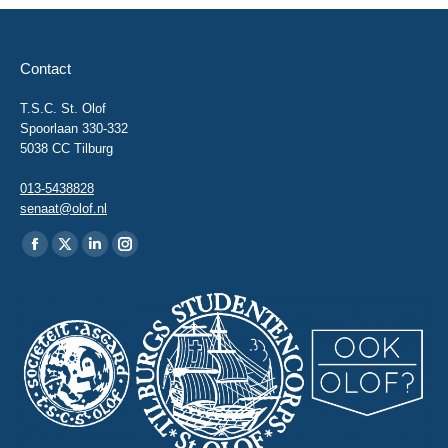
Contact
T.S.C. St. Olof
Spoorlaan 330-332
5038 CC Tilburg
013-5438828
senaat@olof.nl
Vind ons op:
Facebook
X
Linkedin
Instagram
page
page
page
page
opens
opens
opens
opens
in
in
in
in
new
new
new
new
window
window
window
window