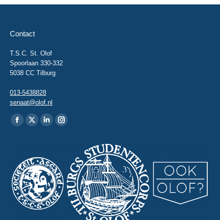
Contact
T.S.C. St. Olof
Spoorlaan 330-332
5038 CC Tilburg
013-5438828
senaat@olof.nl
Vind ons op:
Facebook
X
Linkedin
Instagram
page
page
page
page
opens
opens
opens
opens
in
in
in
in
new
new
new
new
window
window
window
window