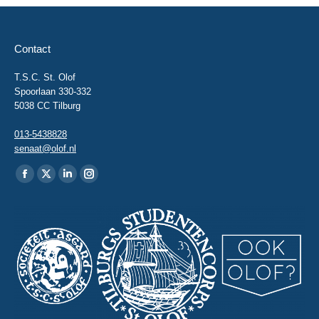
Contact
T.S.C. St. Olof
Spoorlaan 330-332
5038 CC Tilburg
013-5438828
senaat@olof.nl
Vind ons op:
Facebook
X
Linkedin
Instagram
page
page
page
page
opens
opens
opens
opens
in
in
in
in
new
new
new
new
window
window
window
window