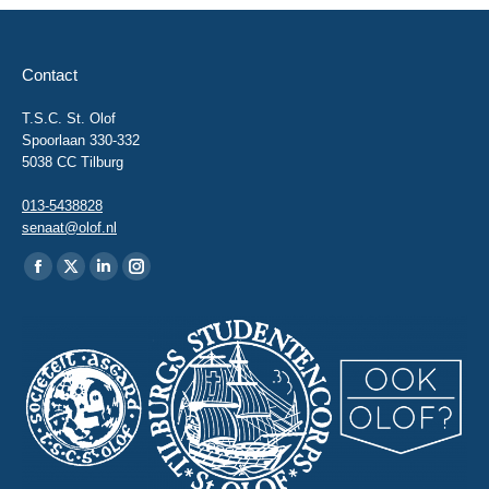
Contact
T.S.C. St. Olof
Spoorlaan 330-332
5038 CC Tilburg
013-5438828
senaat@olof.nl
Vind ons op:
Facebook
X
Linkedin
Instagram
page
page
page
page
opens
opens
opens
opens
in
in
in
in
new
new
new
new
window
window
window
window