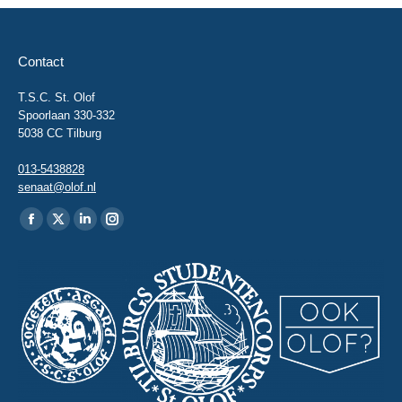
Contact
T.S.C. St. Olof
Spoorlaan 330-332
5038 CC Tilburg
013-5438828
senaat@olof.nl
Vind ons op:
Facebook
X
Linkedin
Instagram
page
page
page
page
opens
opens
opens
opens
in
in
in
in
new
new
new
new
window
window
window
window