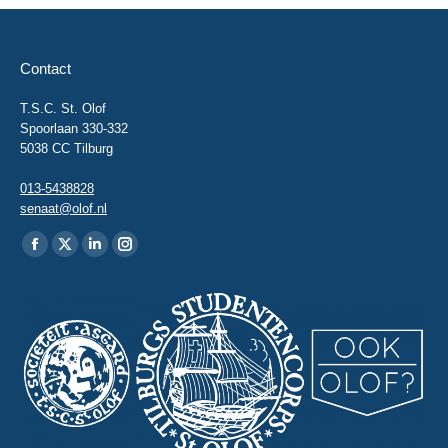
Contact
T.S.C. St. Olof
Spoorlaan 330-332
5038 CC Tilburg
013-5438828
senaat@olof.nl
Vind ons op:
Facebook
X
Linkedin
Instagram
page
page
page
page
opens
opens
opens
opens
in
in
in
in
new
new
new
new
window
window
window
window