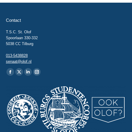
Contact
T.S.C. St. Olof
Spoorlaan 330-332
5038 CC Tilburg
013-5438828
senaat@olof.nl
Vind ons op:
Facebook
X
Linkedin
Instagram
page
page
page
page
opens
opens
opens
opens
in
in
in
in
new
new
new
new
window
window
window
window