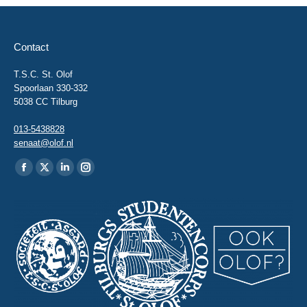
Contact
T.S.C. St. Olof
Spoorlaan 330-332
5038 CC Tilburg
013-5438828
senaat@olof.nl
Vind ons op:
Facebook
X
Linkedin
Instagram
page
page
page
page
opens
opens
opens
opens
in
in
in
in
new
new
new
new
window
window
window
window