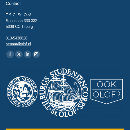
Contact
T.S.C. St. Olof
Spoorlaan 330-332
5038 CC Tilburg
013-5438828
senaat@olof.nl
Vind ons op:
Facebook
X
Linkedin
Instagram
page
page
page
page
opens
opens
opens
opens
in
in
in
in
new
new
new
new
window
window
window
window