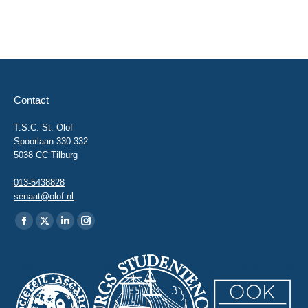
Contact
T.S.C. St. Olof
Spoorlaan 330-332
5038 CC Tilburg
013-5438828
senaat@olof.nl
Vind ons op:
Facebook
X
Linkedin
Instagram
page
page
page
page
opens
opens
opens
opens
in
in
in
in
new
new
new
new