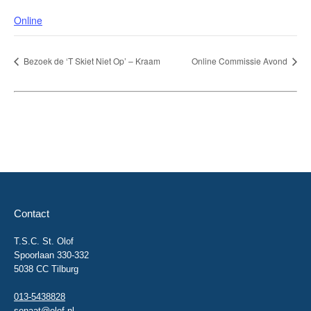
Online
Bezoek de ‘T Skiet Niet Op’ – Kraam
Online Commissie Avond
Contact
T.S.C. St. Olof
Spoorlaan 330-332
5038 CC Tilburg
013-5438828
senaat@olof.nl