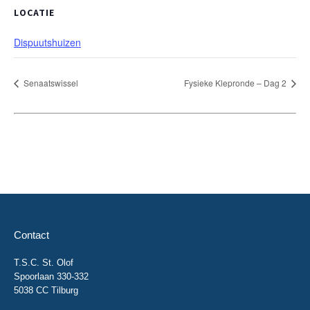
LOCATIE
Dispuutshuizen
Senaatswissel
Fysieke Klepronde – Dag 2
Contact
T.S.C. St. Olof
Spoorlaan 330-332
5038 CC Tilburg