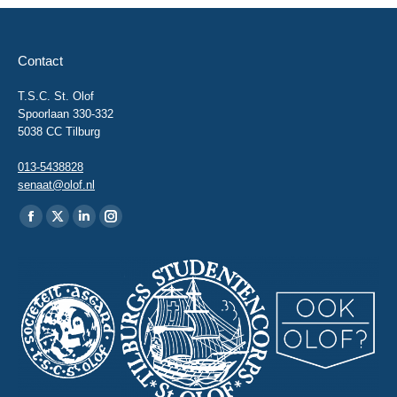
Contact
T.S.C. St. Olof
Spoorlaan 330-332
5038 CC Tilburg
013-5438828
senaat@olof.nl
Vind ons op:
Facebook
X
Linkedin
Instagram
page
page
page
page
opens
opens
opens
opens
in
in
in
in
new
new
new
new
window
window
window
window