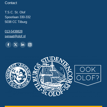
Contact
T.S.C. St. Olof
Spoorlaan 330-332
5038 CC Tilburg
013-5438828
senaat@olof.nl
Vind ons op:
Facebook
X
Linkedin
Instagram
page
page
page
page
opens
opens
opens
opens
in
in
in
in
new
new
new
new
window
window
window
window