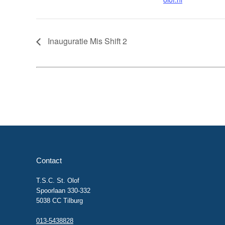
Inauguratie Mis Shift 2
Contact
T.S.C. St. Olof
Spoorlaan 330-332
5038 CC Tilburg
013-5438828