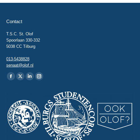
Contact
T.S.C. St. Olof
Spoorlaan 330-332
5038 CC Tilburg
013-5438828
senaat@olof.nl
Vind ons op:
Facebook
X
Linkedin
Instagram
page
page
page
page
opens
opens
opens
opens
in
in
in
in
new
new
new
new
window
window
window
window