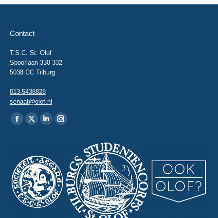
Contact
T.S.C. St. Olof
Spoorlaan 330-332
5038 CC Tilburg
013-5438828
senaat@olof.nl
Vind ons op:
Facebook
X
Linkedin
Instagram
page
page
page
page
opens
opens
opens
opens
in
in
in
in
new
new
new
new
window
window
window
window