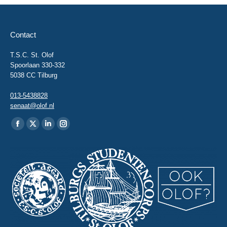
Contact
T.S.C. St. Olof
Spoorlaan 330-332
5038 CC Tilburg
013-5438828
senaat@olof.nl
Vind ons op:
Facebook
X
Linkedin
Instagram
page
page
page
page
opens
opens
opens
opens
in
in
in
in
new
new
new
new
window
window
window
window