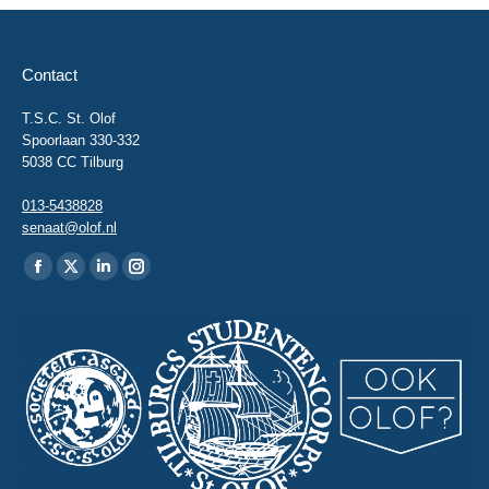
Contact
T.S.C. St. Olof
Spoorlaan 330-332
5038 CC Tilburg
013-5438828
senaat@olof.nl
Vind ons op:
Facebook
X
Linkedin
Instagram
page
page
page
page
opens
opens
opens
opens
in
in
in
in
new
new
new
new
window
window
window
window