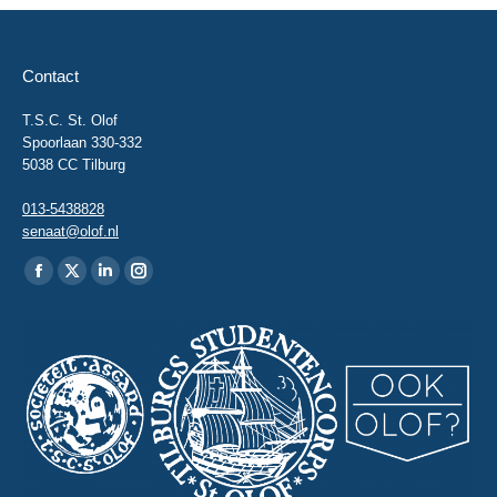
Contact
T.S.C. St. Olof
Spoorlaan 330-332
5038 CC Tilburg
013-5438828
senaat@olof.nl
Vind ons op:
Facebook
X
Linkedin
Instagram
page
page
page
page
opens
opens
opens
opens
in
in
in
in
new
new
new
new
window
window
window
window