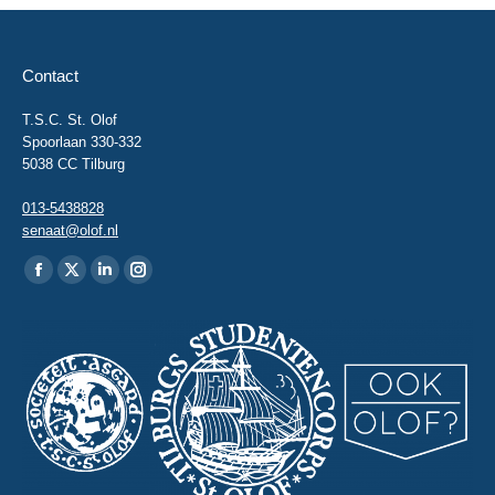
Contact
T.S.C. St. Olof
Spoorlaan 330-332
5038 CC Tilburg
013-5438828
senaat@olof.nl
Vind ons op:
Facebook
X
Linkedin
Instagram
page
page
page
page
opens
opens
opens
opens
in
in
in
in
new
new
new
new
window
window
window
window