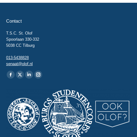
Contact
T.S.C. St. Olof
Spoorlaan 330-332
5038 CC Tilburg
013-5438828
senaat@olof.nl
Vind ons op:
Facebook
X
Linkedin
Instagram
page
page
page
page
opens
opens
opens
opens
in
in
in
in
new
new
new
new
window
window
window
window