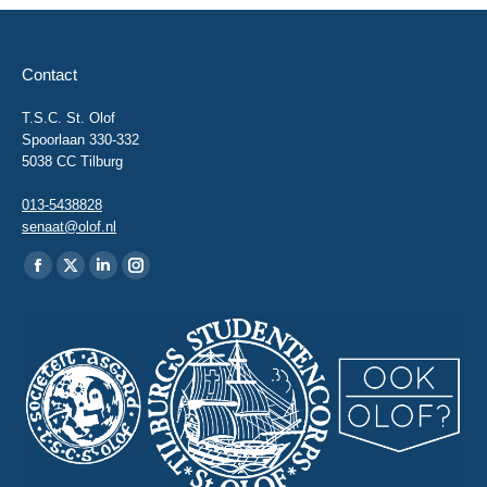
Contact
T.S.C. St. Olof
Spoorlaan 330-332
5038 CC Tilburg
013-5438828
senaat@olof.nl
Vind ons op:
Facebook
X
Linkedin
Instagram
page
page
page
page
opens
opens
opens
opens
in
in
in
in
new
new
new
new
window
window
window
window