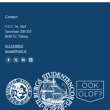
Contact
T.S.C. St. Olof
Spoorlaan 330-332
5038 CC Tilburg
013-5438828
senaat@olof.nl
Vind ons op:
Facebook
X
Linkedin
Instagram
page
page
page
page
opens
opens
opens
opens
in
in
in
in
new
new
new
new
window
window
window
window