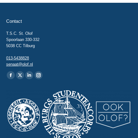
Contact
T.S.C. St. Olof
Spoorlaan 330-332
5038 CC Tilburg
013-5438828
senaat@olof.nl
Vind ons op:
Facebook
X
Linkedin
Instagram
page
page
page
page
opens
opens
opens
opens
in
in
in
in
new
new
new
new
window
window
window
window