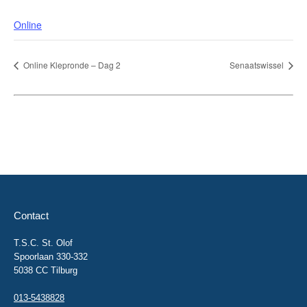
Online
Online Klepronde – Dag 2
Senaatswissel
Contact
T.S.C. St. Olof
Spoorlaan 330-332
5038 CC Tilburg
013-5438828