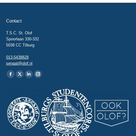
Contact
T.S.C. St. Olof
Spoorlaan 330-332
5038 CC Tilburg
013-5438828
senaat@olof.nl
Vind ons op:
Facebook
X
Linkedin
Instagram
page
page
page
page
opens
opens
opens
opens
in
in
in
in
new
new
new
new
window
window
window
window