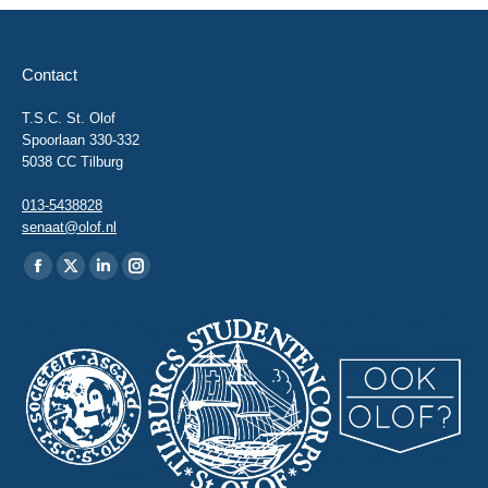
Contact
T.S.C. St. Olof
Spoorlaan 330-332
5038 CC Tilburg
013-5438828
senaat@olof.nl
Vind ons op:
Facebook
X
Linkedin
Instagram
page
page
page
page
opens
opens
opens
opens
in
in
in
in
new
new
new
new
window
window
window
window