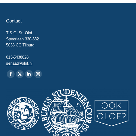
Contact
T.S.C. St. Olof
Spoorlaan 330-332
5038 CC Tilburg
013-5438828
senaat@olof.nl
Vind ons op:
Facebook
X
Linkedin
Instagram
page
page
page
page
opens
opens
opens
opens
in
in
in
in
new
new
new
new
window
window
window
window