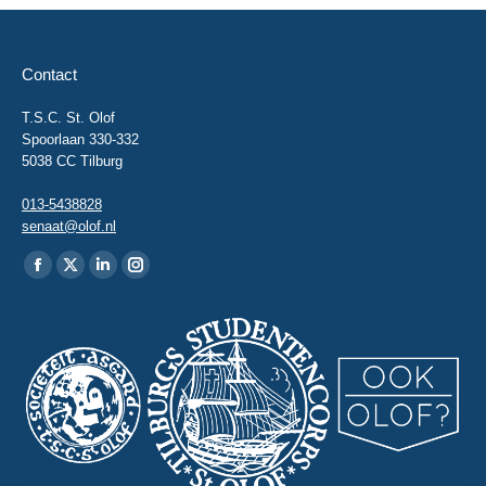
Contact
T.S.C. St. Olof
Spoorlaan 330-332
5038 CC Tilburg
013-5438828
senaat@olof.nl
Vind ons op:
Facebook
X
Linkedin
Instagram
page
page
page
page
opens
opens
opens
opens
in
in
in
in
new
new
new
new
window
window
window
window