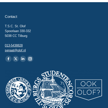
Contact
T.S.C. St. Olof
Spoorlaan 330-332
5038 CC Tilburg
013-5438828
senaat@olof.nl
Vind ons op:
Facebook
X
Linkedin
Instagram
page
page
page
page
opens
opens
opens
opens
in
in
in
in
new
new
new
new
window
window
window
window