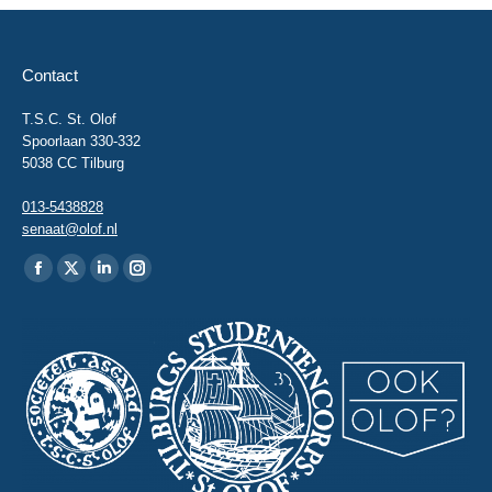
Contact
T.S.C. St. Olof
Spoorlaan 330-332
5038 CC Tilburg
013-5438828
senaat@olof.nl
Vind ons op:
Facebook
X
Linkedin
Instagram
page
page
page
page
opens
opens
opens
opens
in
in
in
in
new
new
new
new
window
window
window
window