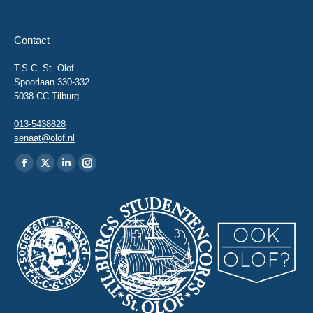
Contact
T.S.C. St. Olof
Spoorlaan 330-332
5038 CC Tilburg
013-5438828
senaat@olof.nl
Vind ons op:
Facebook
X
Linkedin
Instagram
page
page
page
page
opens
opens
opens
opens
in
in
in
in
new
new
new
new
window
window
window
window