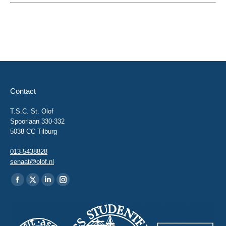
Contact
T.S.C. St. Olof
Spoorlaan 330-332
5038 CC Tilburg
013-5438828
senaat@olof.nl
Vind ons op:
Facebook
X
Linkedin
Instagram
page
page
page
page
opens
opens
opens
opens
in
in
in
in