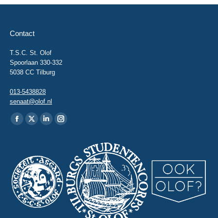
Contact
T.S.C. St. Olof
Spoorlaan 330-332
5038 CC Tilburg
013-5438828
senaat@olof.nl
Vind ons op:
Facebook
X
Linkedin
Instagram
page
page
page
page
opens
opens
opens
opens
in
in
in
in
new
new
new
new
window
window
window
window