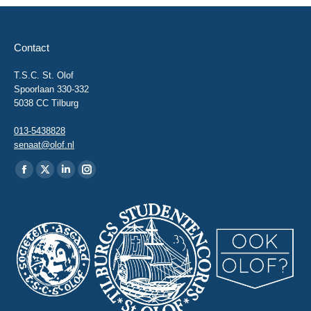
Contact
T.S.C. St. Olof
Spoorlaan 330-332
5038 CC Tilburg
013-5438828
senaat@olof.nl
Vind ons op:
Facebook
X
Linkedin
Instagram
page
page
page
page
opens
opens
opens
opens
in
in
in
in
new
new
new
new
window
window
window
window