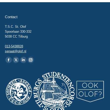
Contact
T.S.C. St. Olof
Spoorlaan 330-332
5038 CC Tilburg
013-5438828
senaat@olof.nl
Vind ons op:
Facebook
X
Linkedin
Instagram
page
page
page
page
opens
opens
opens
opens
in
in
in
in
new
new
new
new
window
window
window
window