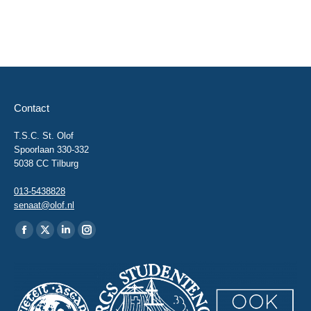
Contact
T.S.C. St. Olof
Spoorlaan 330-332
5038 CC Tilburg
013-5438828
senaat@olof.nl
Vind ons op:
Facebook
X
Linkedin
Instagram
page
page
page
page
opens
opens
opens
opens
in
in
in
in
new
new
new
new