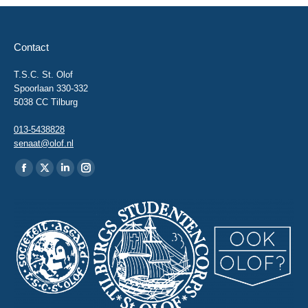
Contact
T.S.C. St. Olof
Spoorlaan 330-332
5038 CC Tilburg
013-5438828
senaat@olof.nl
Vind ons op:
Facebook
X
Linkedin
Instagram
page
page
page
page
opens
opens
opens
opens
in
in
in
in
new
new
new
new
window
window
window
window