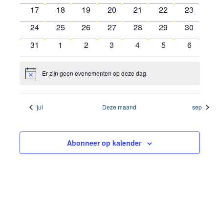
evenementen
evenementen
evenementen
evenementen
evenementen
evenementen
evenemen
0
0
0
0
0
0
0
17
18
19
20
21
22
23
evenementen
evenementen
evenementen
evenementen
evenementen
evenementen
evenemen
0
0
0
0
0
0
0
24
25
26
27
28
29
30
evenementen
evenementen
evenementen
evenementen
evenementen
evenementen
evenemen
0
0
0
0
0
0
0
31
1
2
3
4
5
6
evenementen
evenementen
evenementen
evenementen
evenementen
evenementen
eveneme
Er zijn geen evenementen op deze dag.
Bericht
jul
Deze maand
sep
Abonneer op kalender