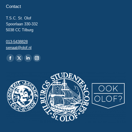
Contact
T.S.C. St. Olof
Spoorlaan 330-332
5038 CC Tilburg
013-5438828
senaat@olof.nl
Vind ons op:
Facebook
X
Linkedin
Instagram
page
page
page
page
opens
opens
opens
opens
in
in
in
in
new
new
new
new
window
window
window
window