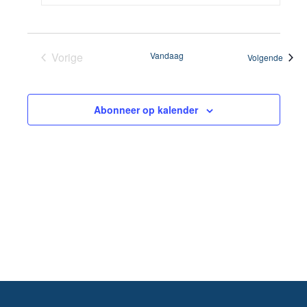
Vorige
Vandaag
Evene
Volgende
Evenementen
Abonneer op kalender