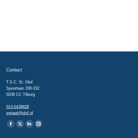
Contact
T.S.C. St. Olof
Spoorlaan 330-332
5038 CC Tilburg
013-5438828
senaat@olof.nl
Vind ons op:
Facebook
X
Linkedin
Instagram
page
page
page
page