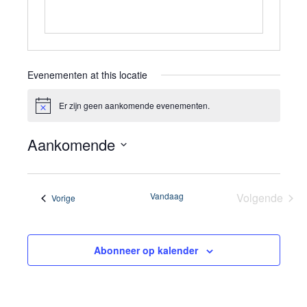
Evenementen at this locatie
Er zijn geen aankomende evenementen.
Bericht
Aankomende
Selecteer
een
Vandaag
Volgende
Evenementen
Vorige
datum.
Eveneme
Abonneer op kalender