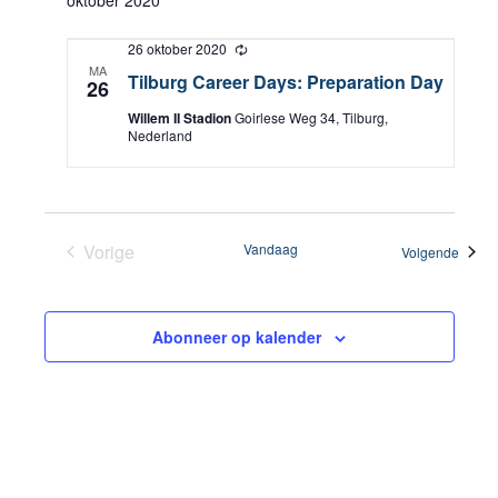
oktober 2020
26 oktober 2020
T
e
MA
Tilburg Career Days: Preparation Day
26
r
u
Willem II Stadion
Goirlese Weg 34, Tilburg,
g
Nederland
k
e
r
e
n
d
Vorige
Vandaag
Evene
Volgende
Evenementen
Abonneer op kalender