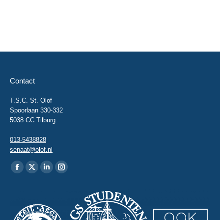
Contact
T.S.C. St. Olof
Spoorlaan 330-332
5038 CC Tilburg
013-5438828
senaat@olof.nl
Vind ons op:
Facebook
X
Linkedin
Instagram
page
page
page
page
opens
opens
opens
opens
in
in
in
in